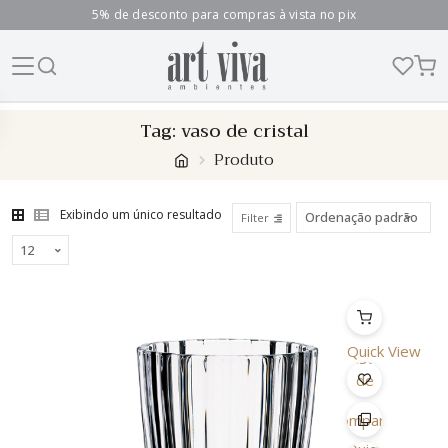
5% de desconto para compras à vista no pix
Skip
Tag:
vaso de cristal
to
Produto
content
Exibindo um único resultado
Filter
Quick View
Lista
de
Desejo
Comparar