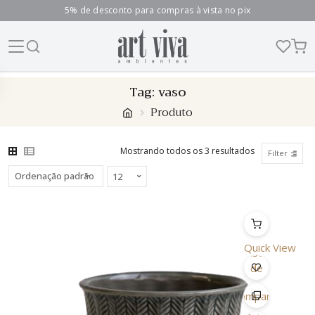
5% de desconto para compras à vista no pix
Skip
Tag:
vaso
to
Produto
content
Mostrando todos os 3 resultados
Filter
Quick View
Lista
de
Desejo
Comparar