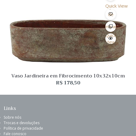
Quick View
Lista
de
Desejo
Comparar
Quick
View
Vaso Jardineira em Fibrocimento 10x32x10cm
R$
178,50
Links
Sobre nós
Trocas e devoluções
Política de privacidade
Fale conosco