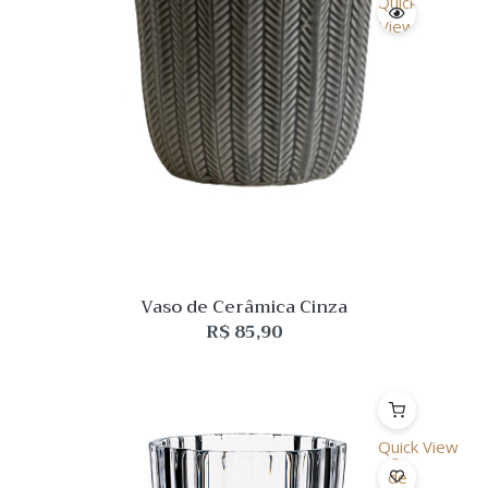
Quick
View
Vaso de Cerâmica Cinza
R$
85,90
Quick View
Lista
de