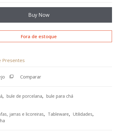
Buy Now
Fora de estoque
de Presentes
ejo
Comparar
há
,
bule de porcelana
,
bule para chá
fas, jarras e licoreiras
,
Tableware
,
Utilidades
,
nha