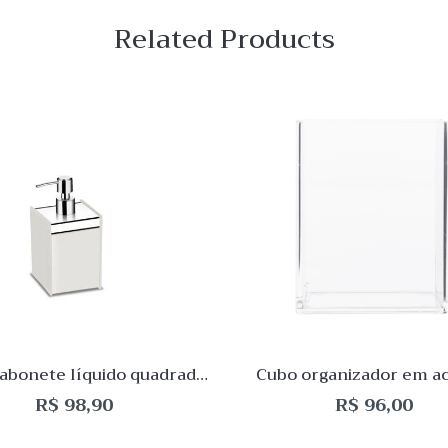
Related Products
 View
Quick View
Lista
de
o
Desejo
ar
Comparar
Quick
View
sabonete líquido quadrado
Cubo organizador em ac
400mL – Inox
10x8x8cm
R$
98,90
R$
96,00