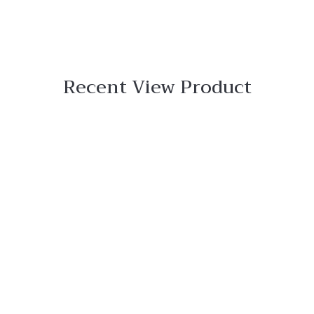
Recent View Product
 View
o
ar