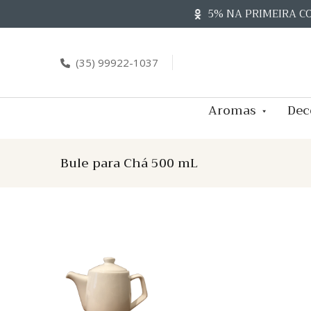
Skip
5% NA PRIMEIRA C
to
content
(35) 99922-1037
Aromas
Dec
Bule para Chá 500 mL