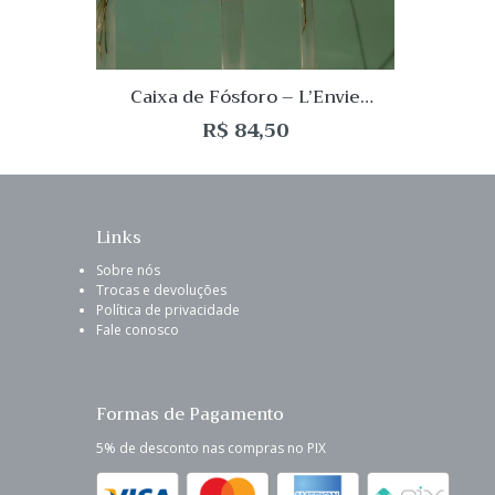
Caixa de Fósforo – L’Envie
Elementos + Allumettes
R$
84,50
Links
Sobre nós
Trocas e devoluções
Política de privacidade
Fale conosco
Formas de Pagamento
5% de desconto nas compras no PIX