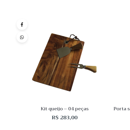
Quick
Lista
de
Desej
Compar
Quick
View
Kit queijo – 04 peças
Porta 
R$
283,00