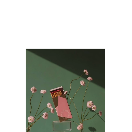
Quick
Lista
de
Desej
Compar
Quick
View