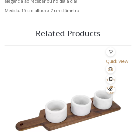
elegância ao receber ou no dia a dia!
Medida: 15 cm altura x 7 cm diâmetro
Related Products
Quick View
Lista
de
Desejo
Comparar
Quick
View