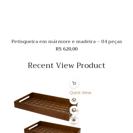
Petisqueira em mármore e madeira – 04 peças
R$
620,00
Recent View Product
Quick View
Lista
de
Desejo
Comparar
Quick
View