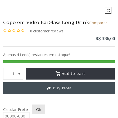
Copo em Vidro BarGlass Long Drink
Comparar
0
customer reviews
Avaliação
R$
386,00
0
de
Apenas 4 iten(s) restantes em estoque!
5
Add to cart
-
+
Copo
em
Buy Now
Vidro
BarGlass
Long
Drink
Calcular Frete
Ok
quantity