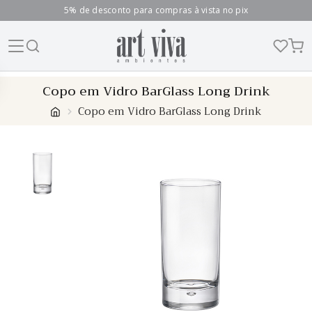
5% de desconto para compras à vista no pix
Skip
Copo em Vidro BarGlass Long Drink
to
Copo em Vidro BarGlass Long Drink
content