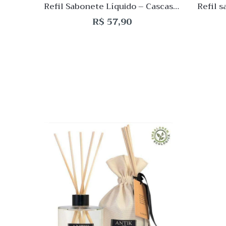
Refil Sabonete Líquido – Cascas e
Refil 
Folhas 500m
R$
57,90
Quick
Lista
de
Desej
Compar
Quick