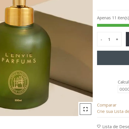
Avaliação
0
de
Apenas 11 iten(s
5
-
+
Sabonete
Líquido
-
Flor
de
Laranjeira
Elementos
Calcu
200mL
L'Envie
quantity
Comparar
Crie sua Lista 
Lista de Des