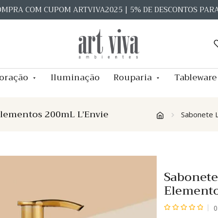
OMPRA COM CUPOM ARTVIVA2025 | 5% DE DESCONTOS PAR
oração
Iluminação
Rouparia
Tableware
 Elementos 200mL L’Envie
Sabonete L
Sabonete 
Elemento
0