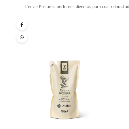
L’envie Parfums: perfumes diversos para criar o inusita
Quick
Lista
de
Desej
Compar
Quick
View