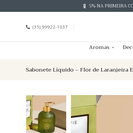
Skip
5% NA PRIMEIRA C
to
content
(35) 99922-1037
Aromas
Dec
Sabonete Líquido – Flor de Laranjeira