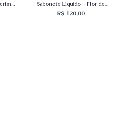
ecrim
Sabonete Líquido – Flor de
Refil
Algodão 500mL
R$
120,00