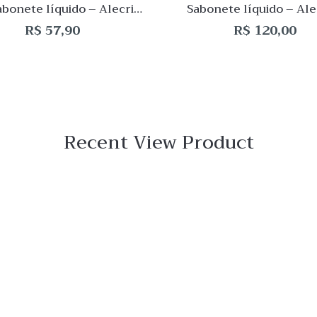
sabonete líquido – Alecrim
Sabonete líquido – Al
500mL
500mL
R$
57,90
R$
120,00
Recent View Product
 View
o
ar