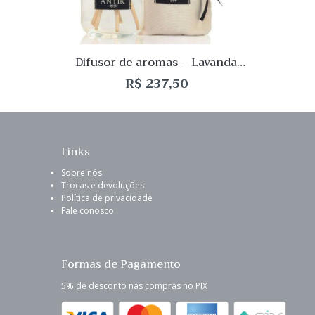
View
Difusor de aromas – Lavanda
300mL Antik
R$
237,50
Links
Sobre nós
Trocas e devoluções
Política de privacidade
Fale conosco
Formas de Pagamento
5% de desconto nas compras no PIX