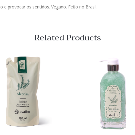
do e provocar os sentidos. Vegano. Feito no Brasil.
Related Products
 View
Quick View
Lista
de
o
Desejo
ar
Comparar
Quick
View