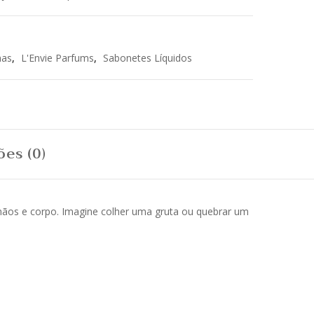
as
,
L'Envie Parfums
,
Sabonetes Líquidos
ões (0)
 mãos e corpo. Imagine colher uma gruta ou quebrar um
.