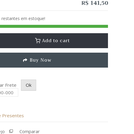
R$
141,50
) restantes em estoque!
Add to cart
Buy Now
lar Frete
Ok
de Presentes
ejo
Comparar