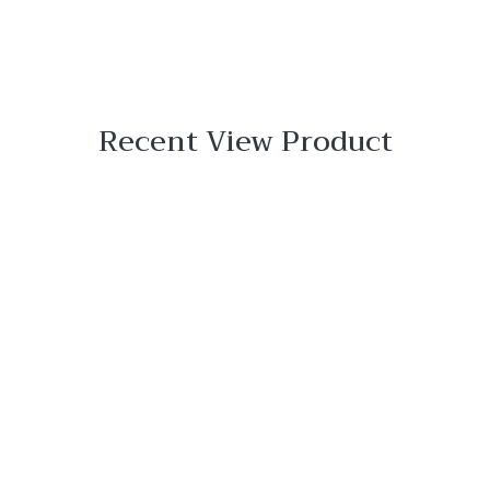
Recent View Product
 View
o
ar