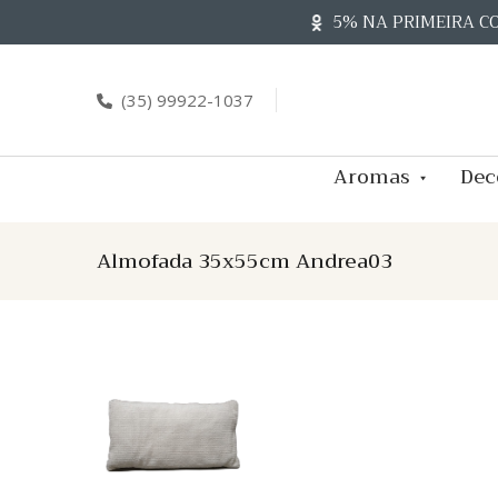
Skip
5% NA PRIMEIRA C
to
content
(35) 99922-1037
Aromas
Dec
Almofada 35x55cm Andrea03