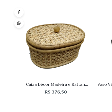
Quick
Lista
de
Desej
Compar
Quick
View
Caixa Décor Madeira e Rattan
Vaso V
11x20x15xcm
R$
376,50