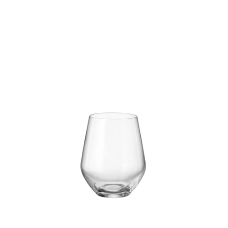
Quick
Lista
de
Desej
Compar
Quick
View