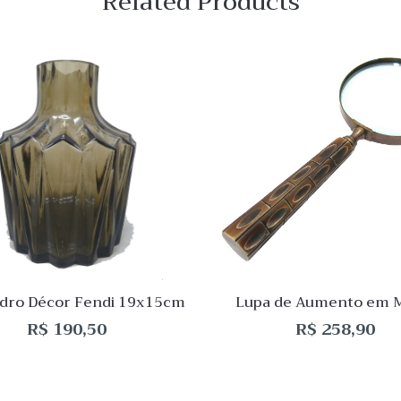
Related Products
 View
Quick View
Lista
de
o
Desejo
ar
Comparar
Quick
View
idro Décor Fendi 19x15cm
Lupa de Aumento em 
Bronze e Cabo em Re
R$
190,50
R$
258,90
Marrom