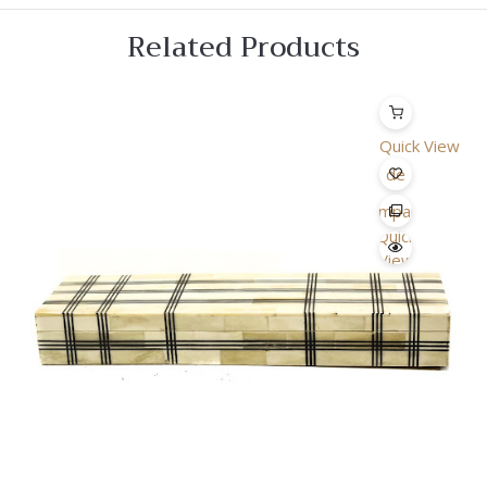
Related Products
Quick View
Lista
de
Desejo
Comparar
Quick
View