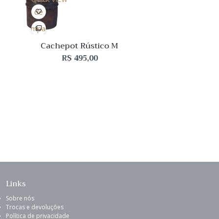
Lista
de
Desejo
Comparar
Quick
Cachepot Rústico M
View
R$
495,00
Links
Sobre nós
Trocas e devoluções
Política de privacidade