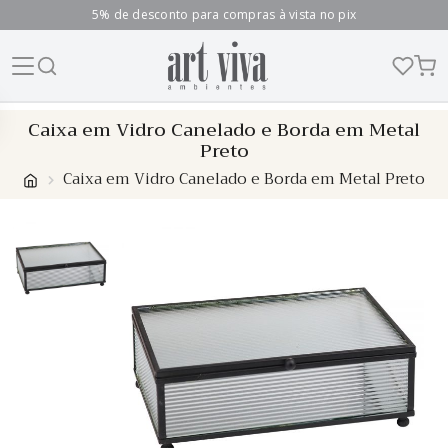
5% de desconto para compras à vista no pix
Skip
Caixa em Vidro Canelado e Borda em Metal
to
Preto
content
Caixa em Vidro Canelado e Borda em Metal Preto