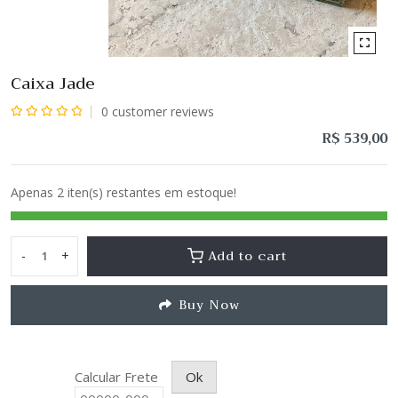
Caixa Jade
0
customer reviews
Avaliação
R$
539,00
0
de
Apenas 2 iten(s) restantes em estoque!
5
Add to cart
-
+
Caixa
Jade
Buy Now
quantity
Calcular Frete
Ok