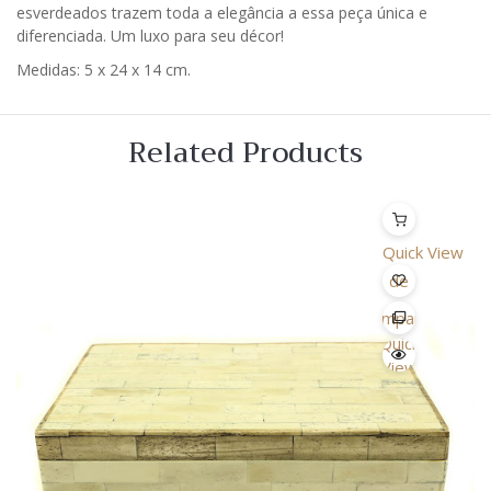
esverdeados trazem toda a elegância a essa peça única e
diferenciada. Um luxo para seu décor!
Medidas: 5 x 24 x 14 cm.
Related Products
Quick View
Lista
de
Desejo
Comparar
Quick
View