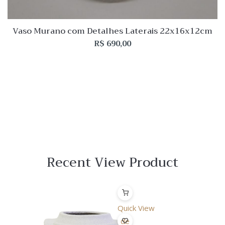
Vaso Murano com Detalhes Laterais 22x16x12cm
R$
690,00
Recent View Product
Quick View
Lista
de