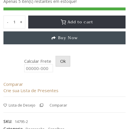
Apenas 5 iten(s) restantes em estoque!
5
Add to cart
-
+
Espelho
Palazzo
Buy Now
quantity
Calcular Frete
Ok
Comparar
Crie sua Lista de Presentes
Lista de Desejo
Comparar
SKU:
14795-2
Categoria:
,