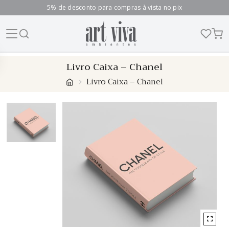
5% de desconto para compras à vista no pix
Skip
Livro Caixa – Chanel
to
Livro Caixa – Chanel
content