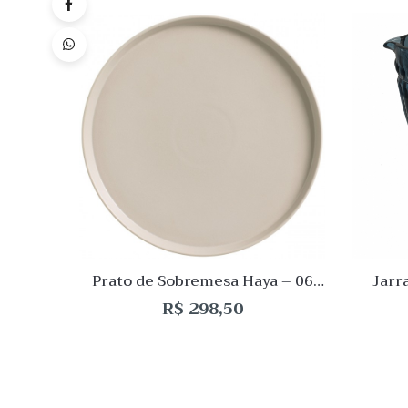
Quick
Lista
de
Desej
Compar
Quick
View
Prato de Sobremesa Haya – 06
Jarr
peças – Porto Brasil
R$
298,50