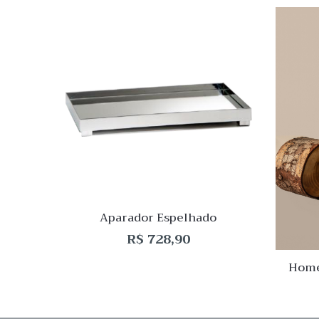
Quick
Lista
de
Desej
Compar
Quick
View
Aparador Espelhado
R$
728,90
Home
Ele