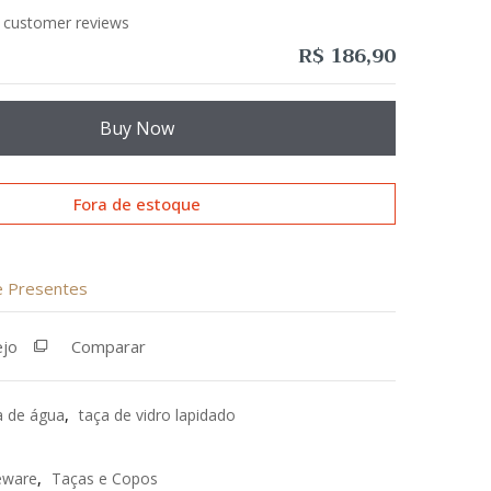
customer reviews
R$
186,90
Buy Now
Fora de estoque
de Presentes
ejo
Comparar
a de água
,
taça de vidro lapidado
eware
,
Taças e Copos