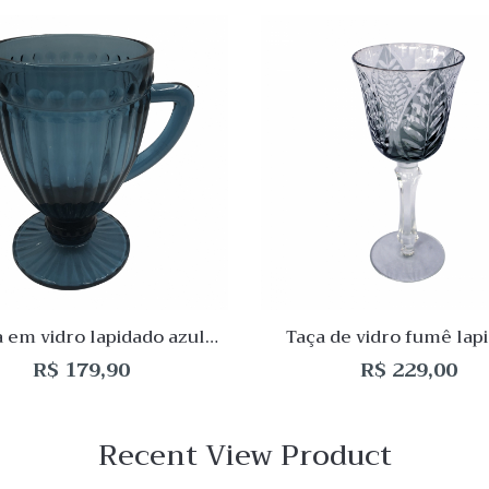
 View
Quick View
Lista
de
o
Desejo
ar
Comparar
Quick
View
a em vidro lapidado azul
Taça de vidro fumê lap
1150mL
R$
179,90
R$
229,00
Recent View Product