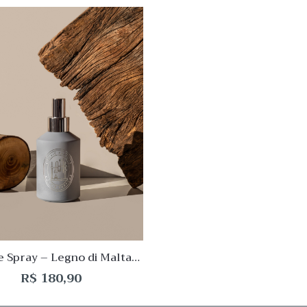
 View
Quick View
Lista
de
o
Desejo
ar
Comparar
Quick
View
 Spray – Legno di Malta
mentos 200mL L’Envie
R$
180,90