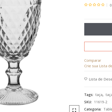
0
Avaliação
0
de
5
Comparar
Crie sua Lista 
Lista de Des
Tags:
taça
,
taç
SKU:
11619-2
Categoria:
Tabl