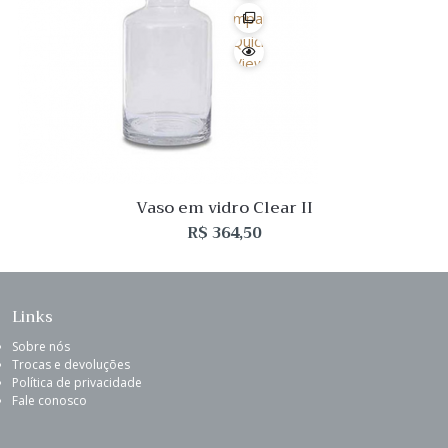
Desejo
Comparar
Quick
View
Vaso em vidro Clear II
R$
364,50
Links
Sobre nós
Trocas e devoluções
Política de privacidade
Fale conosco