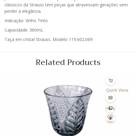
clássicos da Strauss tem peças que atravessam gerações sem
perder a elegância.
Indicação: Vinho Tinto
Capacidade: 360mL
Taça em cristal Strauss. Modelo 119.602.069
Related Products
Quick View
Lista
de
Desejo
Comparar
Quick
View