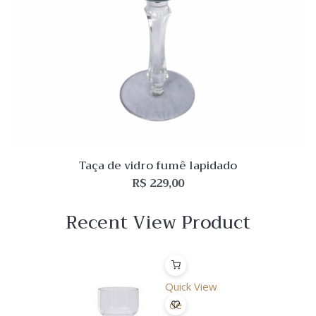
Taça de vidro fumê lapidado
R$
229,00
Recent View Product
Quick View
Lista
de