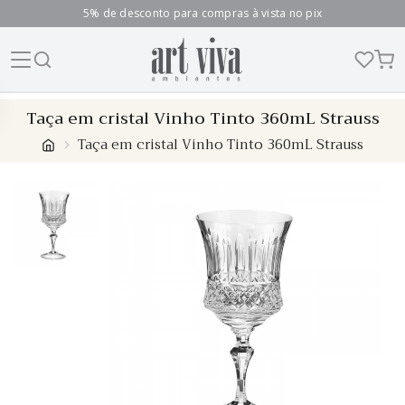
5% de desconto para compras à vista no pix
Skip
Taça em cristal Vinho Tinto 360mL Strauss
to
Taça em cristal Vinho Tinto 360mL Strauss
content