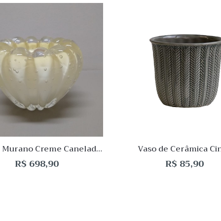
 View
Quick View
Lista
de
o
Desejo
ar
Comparar
Quick
View
Vaso de Cerâmica Ci
 Murano Creme Canelado
12x15cm
R$
85,90
R$
698,90