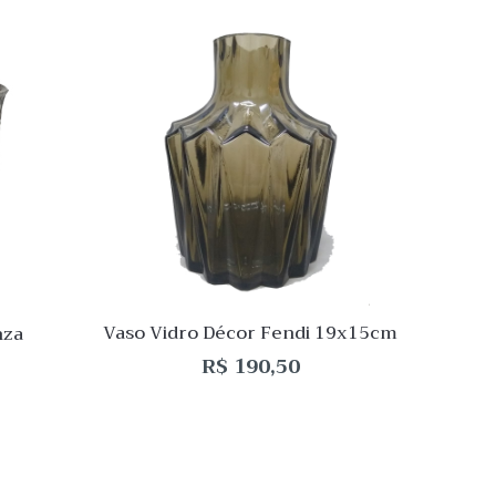
Quick View
Quic
Lista
List
de
de
Desejo
Dese
Comparar
Compa
Quick
Quic
View
Vie
Vaso Vidro Décor Fendi 19x15cm
Caix
nza
R$
190,50