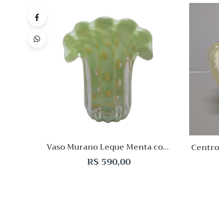
Quick
Lista
de
Desej
Compar
Quick
View
Vaso Murano Leque Menta com
Centro
Ouro
R$
590,00