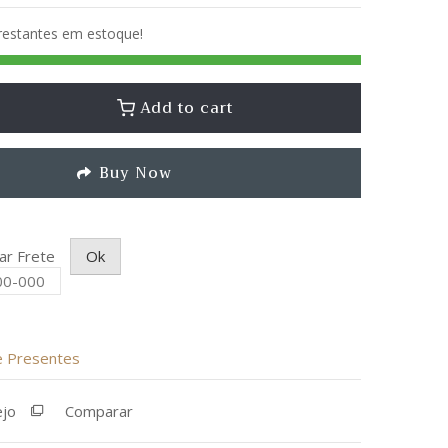
 restantes em estoque!
Add to cart
Buy Now
lar Frete
Ok
de Presentes
ejo
Comparar