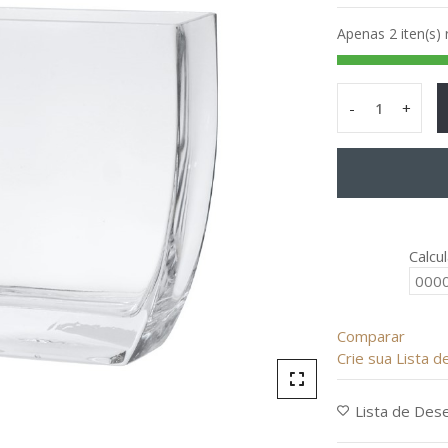
de
Apenas 2 iten(s)
5
-
+
Vaso
Belgium
G
quantity
Calcu
Comparar
Crie sua Lista 
Lista de Des