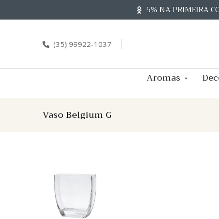
Skip
5% NA PRIMEIRA C
to
content
(35) 99922-1037
Aromas
Dec
Vaso Belgium G