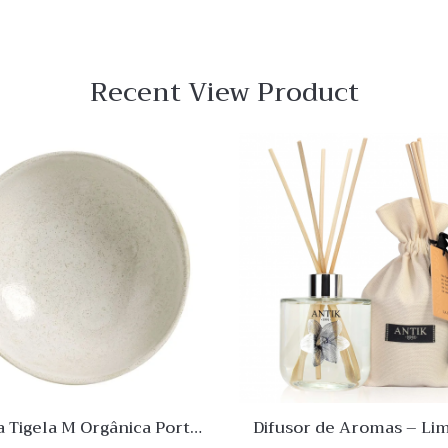
Recent View Product
Quick View
Lista
de
Desejo
Comparar
Quick
View
a Tigela M Orgânica Porto
Difusor de Aromas – Li
Brasil
Verbena 300mL Ant