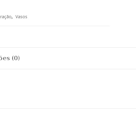
ração
,
Vasos
ões (0)