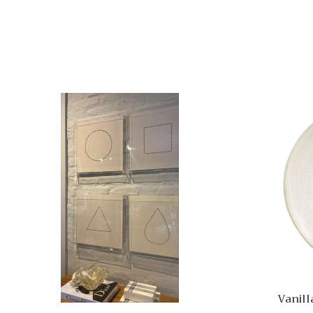
Quick View
Lista
de
Desejo
Comparar
Quick
View
Vanill