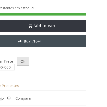
 restantes em estoque!
Add to cart
Buy Now
lar Frete
Ok
de Presentes
ejo
Comparar