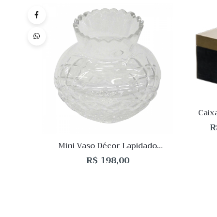
Quick
Lista
de
Desej
Compar
Quick
View
Caix
R
Mini Vaso Décor Lapidado
10x9cm
R$
198,00