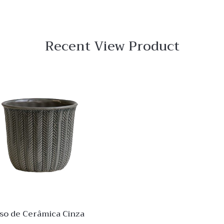
Recent View Product
 View
Quick View
Lista
de
o
Desejo
ar
Comparar
Quick
View
so de Cerâmica Cinza