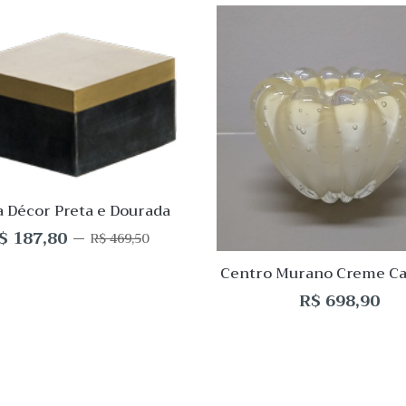
 View
Quick View
Lista
de
o
Desejo
ar
Comparar
Quick
View
a Décor Preta e Dourada
$
187,80
O
O
R$
469,50
preço
preço
Centro Murano Creme C
original
atual
12x15cm
era:
é:
R$
698,90
R$ 469,50.
R$ 187,80.