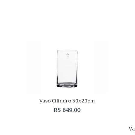
Quick
Lista
de
Desej
Compar
Quick
Vaso Cilindro 50x20cm
View
R$
649,00
Va