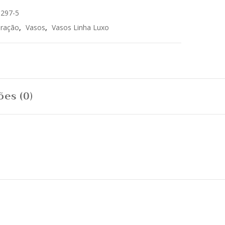
0297-5
ração
,
Vasos
,
Vasos Linha Luxo
ões (0)