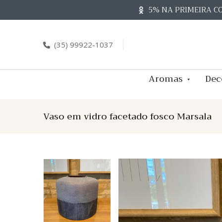
Skip
5% NA PRIMEIRA C
to
content
(35) 99922-1037
Aromas
Dec
Vaso em vidro facetado fosco Marsala