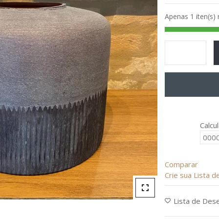
de
Apenas 1 iten(s)
5
Calcu
Comparar
Crie sua Lista 
Lista de Des