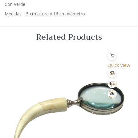
Cor: Verde
Medidas: 15 cm altura x 16 cm diâmetro
Related Products
Quick View
Lista
de
Desejo
Comparar
Quick
View