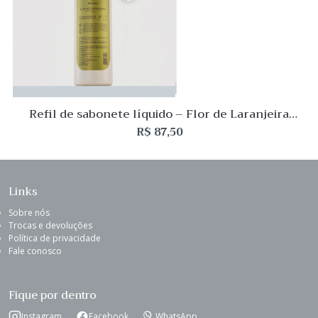
Refil de sabonete líquido – Flor de Laranjeira
Elementos 500mL L’Envie
R$
87,50
Links
Sobre nós
Trocas e devoluções
Política de privacidade
Fale conosco
Fique por dentro
Instagram
Facebook
WhatsApp