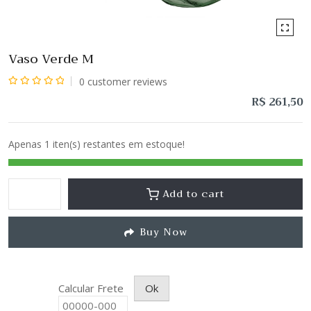
Vaso Verde M
0
customer reviews
Avaliação
R$
261,50
0
de
Apenas 1 iten(s) restantes em estoque!
5
Add to cart
Buy Now
Calcular Frete
Ok