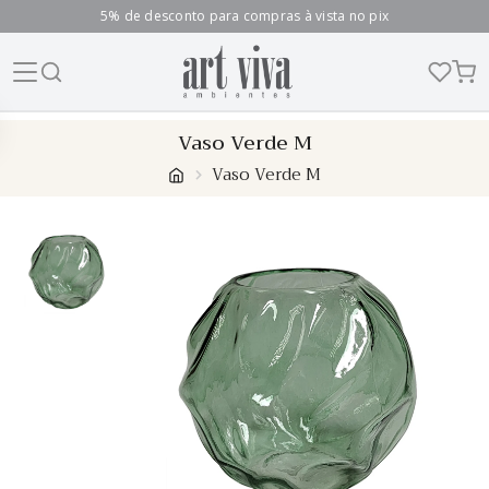
5% de desconto para compras à vista no pix
Skip
Vaso Verde M
to
Vaso Verde M
content