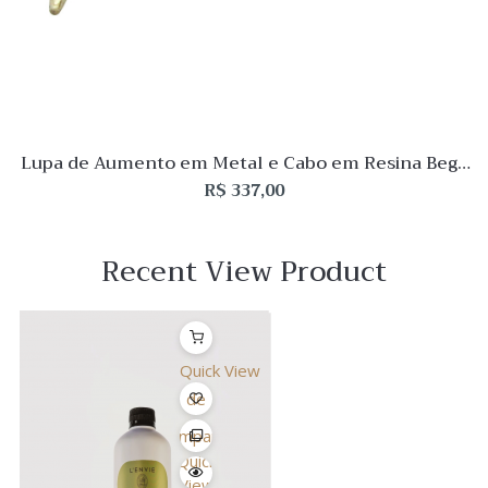
Lupa de Aumento em Metal e Cabo em Resina Bege
Osso
R$
337,00
Recent View Product
Quick View
Lista
de
Desejo
Comparar
Quick
View