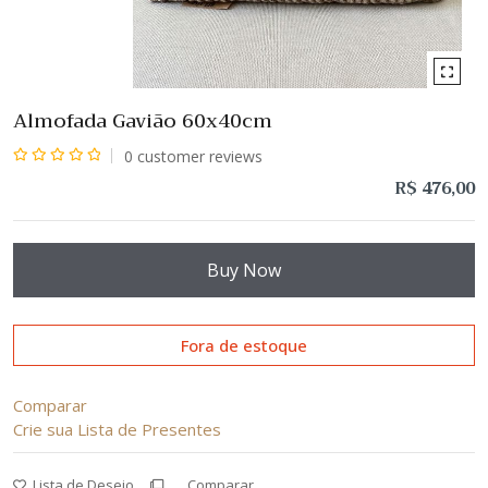
Almofada Gavião 60x40cm
0
customer reviews
Avaliação
R$
476,00
0
de
5
Buy Now
Fora de estoque
Comparar
Crie sua Lista de Presentes
Lista de Desejo
Comparar