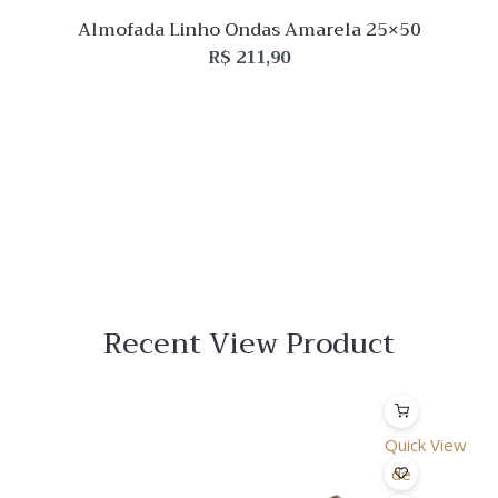
Almofada Linho Ondas Amarela 25×50
R$
211,90
Recent View Product
Quick View
Lista
de
Desejo