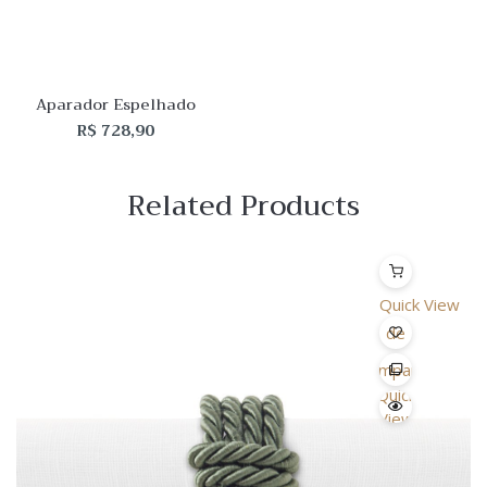
Aparador Espelhado
R$
728,90
Related Products
Quick View
Lista
de
Desejo
Comparar
Quick
View