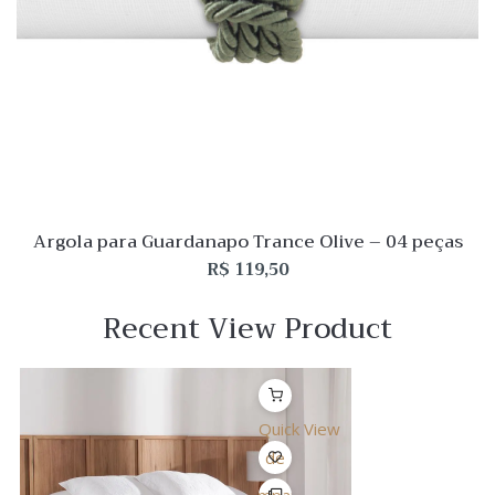
Argola para Guardanapo Trance Olive – 04 peças
R$
119,50
Recent View Product
Quick View
Lista
de
Desejo
Comparar