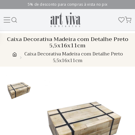
5% de desconto para compras à vista no pix
Skip
Caixa Decorativa Madeira com Detalhe Preto
to
5,5x16x11cm
content
Caixa Decorativa Madeira com Detalhe Preto
5,5x16x11cm