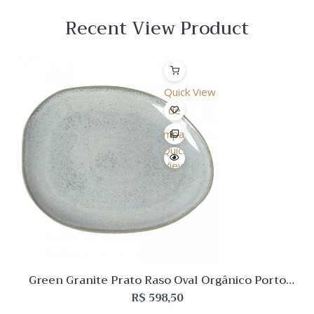
Recent View Product
Quick View
Lista
de
Desejo
Comparar
Quick
View
Green Granite Prato Raso Oval Orgânico Porto
Brasil – 06 peças
R$
598,50