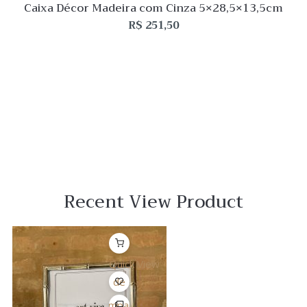
Caixa Décor Madeira com Cinza 5×28,5×13,5cm
R$
251,50
Recent View Product
Quick View
Lista
de
Desejo
Comparar