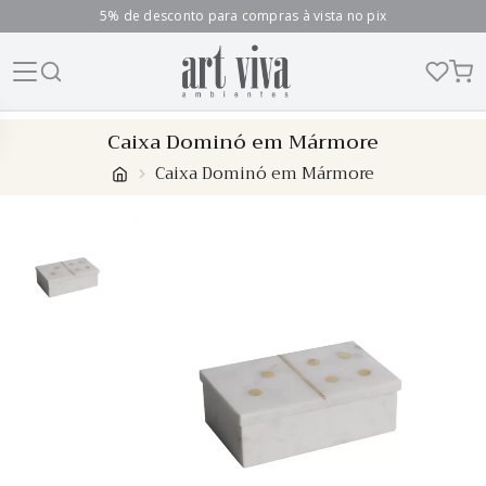
5% de desconto para compras à vista no pix
Skip
Caixa Dominó em Mármore
to
Caixa Dominó em Mármore
content