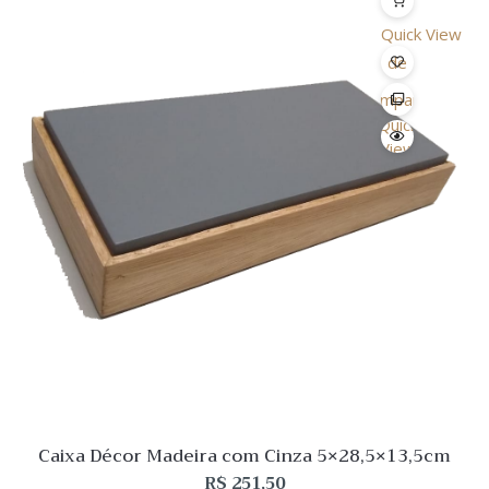
Quick View
Lista
de
Desejo
Comparar
Quick
View
Caixa Décor Madeira com Cinza 5×28,5×13,5cm
R$
251,50