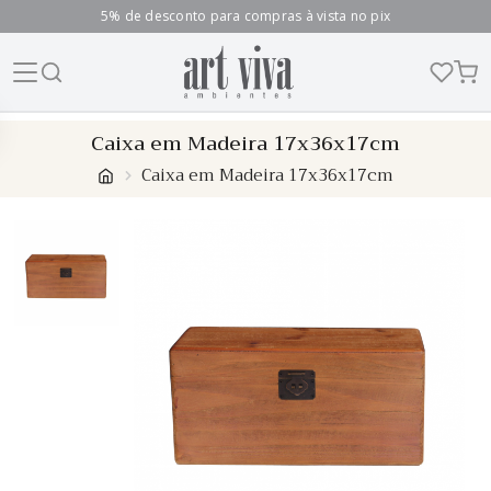
5% de desconto para compras à vista no pix
Skip
Caixa em Madeira 17x36x17cm
to
Caixa em Madeira 17x36x17cm
content