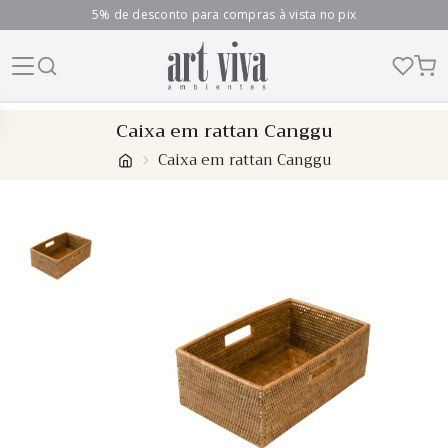
5% de desconto para compras à vista no pix
Skip
Caixa em rattan Canggu
to
Caixa em rattan Canggu
content