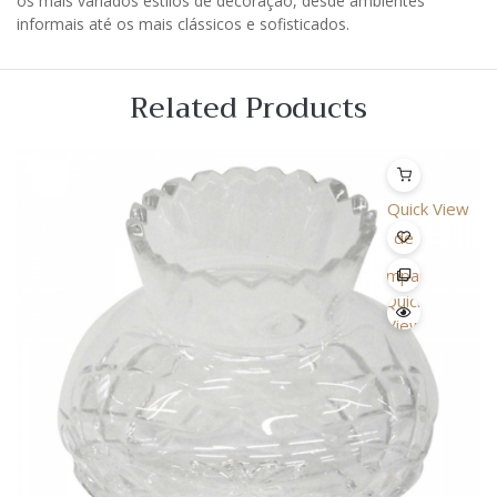
os mais variados estilos de decoração, desde ambientes
informais até os mais clássicos e sofisticados.
Related Products
Quick View
Lista
de
Desejo
Comparar
Quick
View