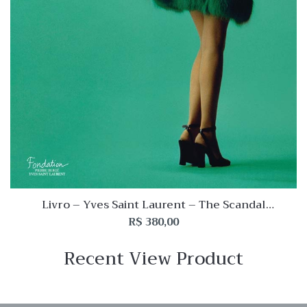
Livro – Yves Saint Laurent – The Scandal
Collections 1971
R$
380,00
Recent View Product