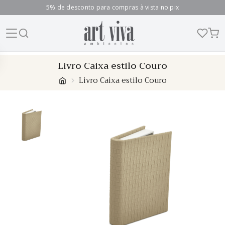
5% de desconto para compras à vista no pix
Skip
Livro Caixa estilo Couro
to
Livro Caixa estilo Couro
content