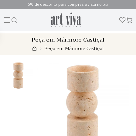
5% de desconto para compras à vista no pix
Skip
Peça em Mármore Castiçal
to
Peça em Mármore Castiçal
content