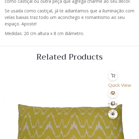
como castiçal ou outra peça que agrega charme ao seu décor.
Se usada como castiçal, já te adiantamos que a iluminação com
velas baixas traz todo um aconchego e romantismo ao seu
espaço. Aposte!
Medidas: 20 cm altura x 8 cm diâmetro.
Related Products
Quick View
Lista
de
Desejo
Comparar
Quick
View