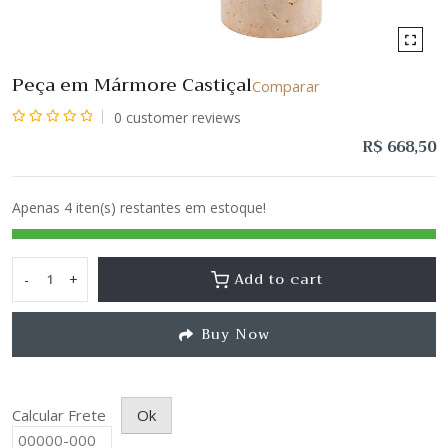
Peça em Mármore Castiçal
Comparar
0
customer reviews
Avaliação
R$
668,50
0
de
Apenas 4 iten(s) restantes em estoque!
5
Add to cart
-
+
Peça
em
Buy Now
Mármore
Castiçal
quantity
Calcular Frete
Ok