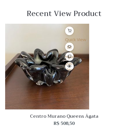
Recent View Product
Quick View
Lista
de
Desejo
Comparar
Quick
View
Centro Murano Queens Ágata
R$
508,50