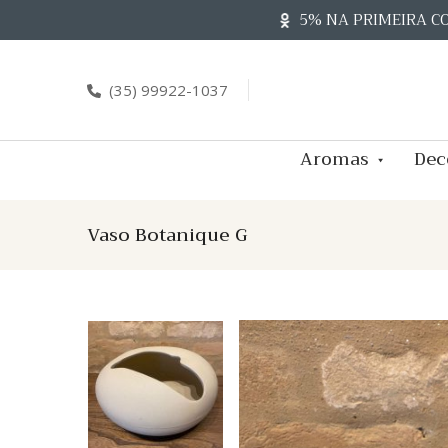
Skip
5% NA PRIMEIRA C
to
content
(35) 99922-1037
Aromas
Dec
Vaso Botanique G