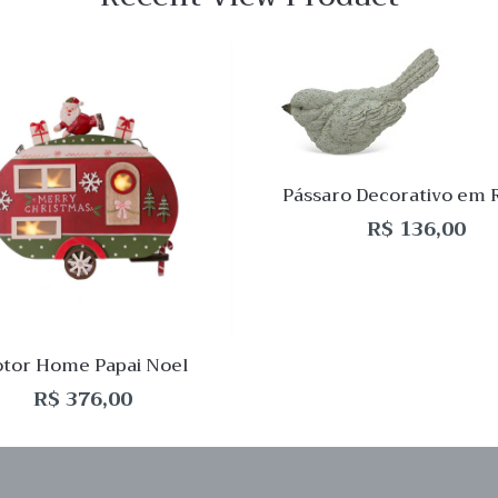
 View
Quick View
Lista
de
o
Desejo
Pássaro Decorativo em 
ar
Comparar
R$
136,00
Quick
View
tor Home Papai Noel
R$
376,00