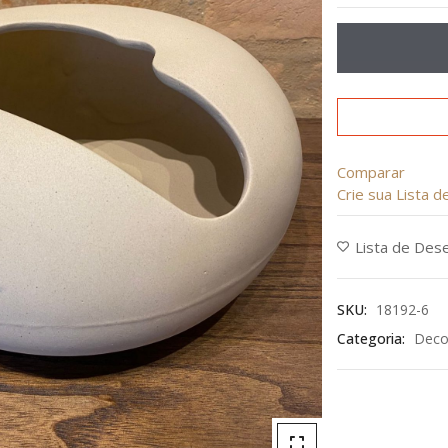
de
5
Comparar
Crie sua Lista 
Lista de Des
SKU:
18192-6
Categoria:
Deco