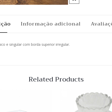
ição
Informação adicional
Avaliaç
 e singular com borda superior irregular.
Related Products
 View
Quick View
Lista