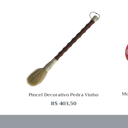
Quick
Lista
de
Desej
Compar
Quick
View
Mo
Pincel Decorativo Pedra Vinho
R$
403,50