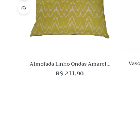
de
Desej
Compar
Quick
View
Vaso
Almofada Linho Ondas Amarela
Q
25×50
R$
211,90