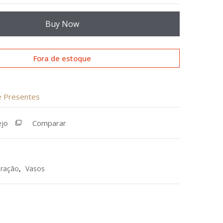
Buy Now
Fora de estoque
de Presentes
ejo
Comparar
ração
,
Vasos