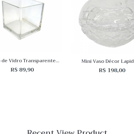
de
o
Desejo
ar
Comparar
Quick
View
 de Vidro Transparente
Mini Vaso Décor Lapi
uadrado 15x15x15cm
10x9cm
R$
89,90
R$
198,00
Recent View Product