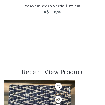
Vaso em Vidro Verde 10x9cm
R$
116,90
Recent View Product
Quick View
Lista
de
Desejo