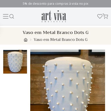
5% de desconto para compras à vista no pix
Skip
Vaso em Metal Branco Dots G
to
Vaso em Metal Branco Dots G
content