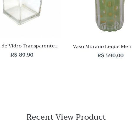
ar
Comparar
Quick
View
 de Vidro Transparente
Vaso Murano Leque Men
uadrado 15x15x15cm
Ouro
R$
89,90
R$
590,00
Recent View Product