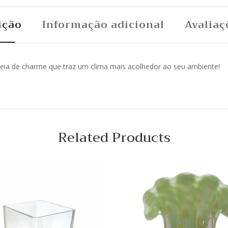
ição
Informação adicional
Avaliaç
heia de charme que traz um clima mais acolhedor ao seu ambiente!
Related Products
 View
Quick View
Lista
de
o
Desejo