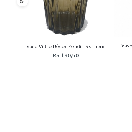
Compar
Quick
View
Vaso
Vaso Vidro Décor Fendi 19x15cm
Q
R$
190,50