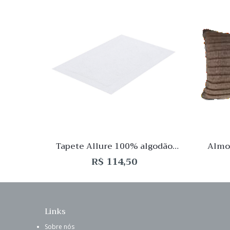
Quick
Lista
de
Desej
Compar
Quick
View
Tapete Allure 100% algodão
Almof
48x80cm Branco
R$
114,50
Links
Sobre nós