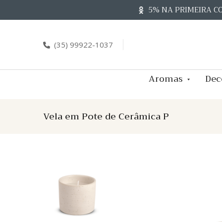
Skip
5% NA PRIMEIRA C
to
content
(35) 99922-1037
Aromas
Dec
Vela em Pote de Cerâmica P