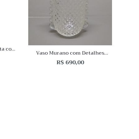
Comparar
Compa
Quick
Quic
View
Vie
Almofa
ta com
G
Vaso Murano com Detalhes
Laterais 22x16x12cm
R$
690,00