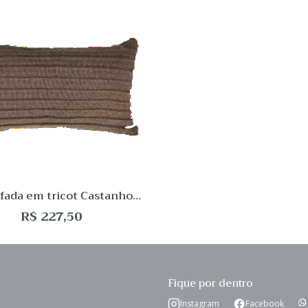
 View
Quick View
Lista
de
o
Desejo
ar
Comparar
Quick
View
ada em tricot Castanho
35x52cm
R$
227,50
Fique por dentro
Instagram
Facebook