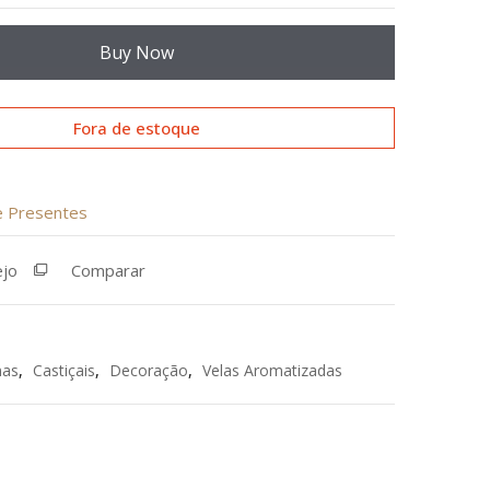
Buy Now
Fora de estoque
de Presentes
ejo
Comparar
as
,
Castiçais
,
Decoração
,
Velas Aromatizadas