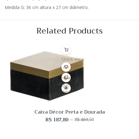
Medida G: 36 cm altura x 27 cm diâmetro.
Related Products
Quick View
Lista
de
Desejo
Comparar
Quick
View
Caixa Décor Preta e Dourada
R$
187,80
R$
469,50
O
O
preço
preço
original
atual
era:
é: