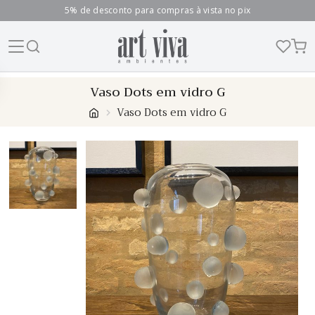
5% de desconto para compras à vista no pix
Skip
Vaso Dots em vidro G
to
Vaso Dots em vidro G
content