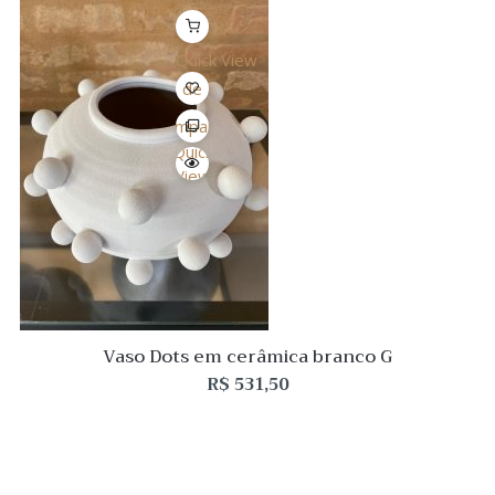
Quick View
Lista
de
Desejo
Comparar
Quick
View
Vaso Dots em cerâmica branco G
R$
531,50