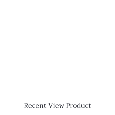
R$ 469,50.
R$ 187,80.
Recent View Product