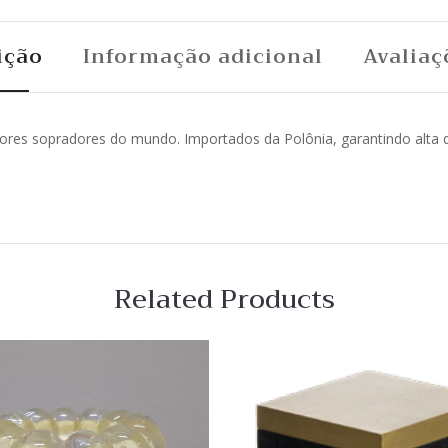
ição
Informação adicional
Avaliaç
hores sopradores do mundo. Importados da Polônia, garantindo alta
Related Products
 View
Quick View
Lista
de