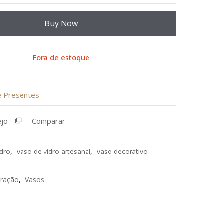
Buy Now
Fora de estoque
de Presentes
ejo
Comparar
idro
,
vaso de vidro artesanal
,
vaso decorativo
ração
,
Vasos