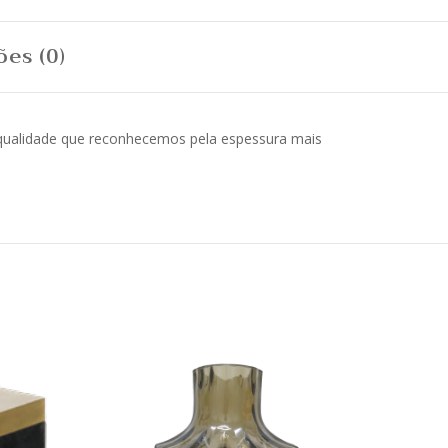
ões (0)
 qualidade que reconhecemos pela espessura mais
Quick View
Quic
Lista
List
de
de