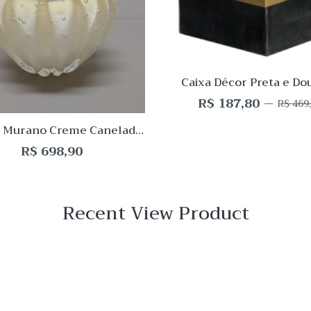
o
Desejo
ar
Comparar
Quick
View
Caixa Décor Preta e Do
R$
187,80
O
O
R$
469,
preço
preço
 Murano Creme Canelado
original
atual
12x15cm
era:
é:
R$
698,90
R$ 469,50.
R$ 187,80.
Recent View Product
 View