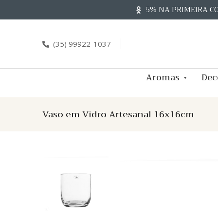
Skip
5% NA PRIMEIRA C
to
content
(35) 99922-1037
Aromas
Dec
Vaso em Vidro Artesanal 16x16cm