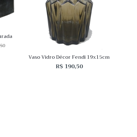
Desejo
Dese
Comparar
Compa
Quick
Quic
View
Vie
urada
50
Vas
Vaso Vidro Décor Fendi 19x15cm
Q
R$
190,50