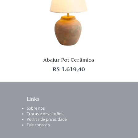
de
Desej
Compar
Quick
View
Abajur Pot Cerâmica
R$
1.619,40
Links
Sobre nós
Trocas e devoluções
Política de privacidade
Fale conosco