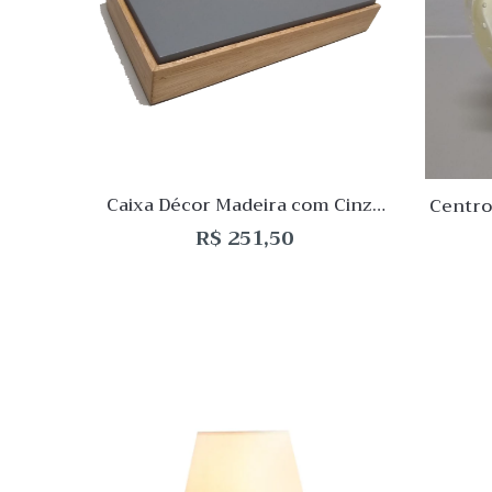
Desej
Compar
Quick
View
Caixa Décor Madeira com Cinza
Centro
5×28,5×13,5cm
R$
251,50
Quick
Lista